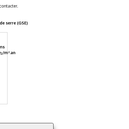
contacter.
 de serre (GSE)
ons
O
/m².an
2