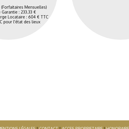
 (Forfaitaires Mensuelles)
 Garantie : 233.33 €
rge Locataire : 604 € TTC
 pour l'état des lieux
ENTIONS LÉGALES
|
CONTACT
|
ACCES PROPRIETAIRE
|
HONORAIRE