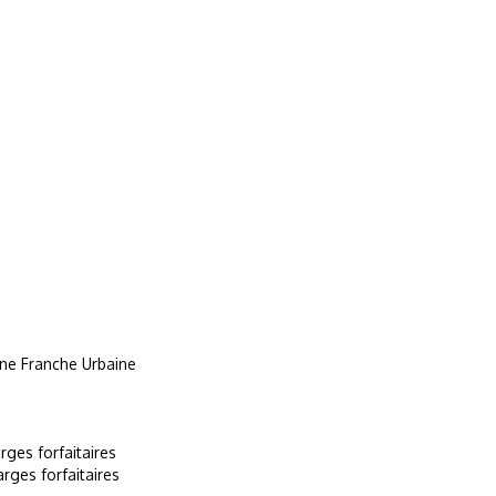
one Franche Urbaine
ges forfaitaires
ges forfaitaires