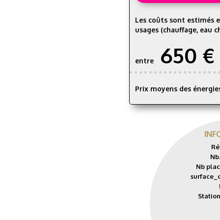
Les coûts sont estimés e
usages (chauffage, eau ch
650 €
entre
Prix moyens des énergies
INF
Ré
Nb.
Nb place
surface_
Statio