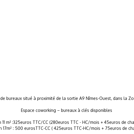
e bureaux situé à proximité de la sortie A9 Nîmes-Ouest, dans la Z
Espace coworking – bureaux à clés disponibles
n 11 m² :325euros TTC/CC (280euros TTC - HC/mois + 45euros de char
n 17m² : 500 eurosTTC-CC ( 425euros TTC-HC/mois + 75euros de char