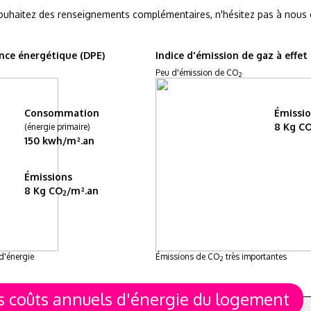
ouhaitez des renseignements complémentaires, n'hésitez pas à nous 
nce énergétique (DPE)
Indice d'émission de gaz à effet
Peu d'émission de CO
2
Consommation
Émissi
8 Kg C
(énergie primaire)
150 kwh/m².an
Émissions
8 Kg CO
/m².an
2
d'énergie
Émissions de CO
très importantes
2
s coûts annuels d'énergie du logement