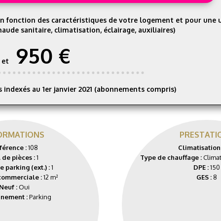
n fonction des caractéristiques de votre logement et pour une u
aude sanitaire, climatisation, éclairage, auxiliaires)
950 €
et
 indexés au 1er janvier 2021 (abonnements compris)
ORMATIONS
PRESTATI
férence :
108
Climatisation
 de pièces :
1
Type de chauffage :
Climat
 parking (ext.) :
1
DPE :
150
commerciale :
12 m²
GES :
8
Neuf :
Oui
nnement :
Parking